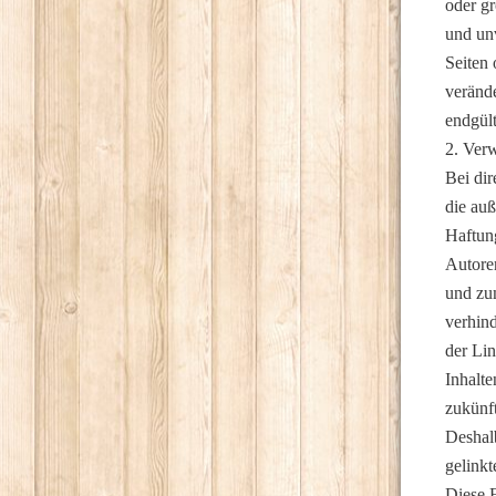
oder gr
und unv
Seiten
verände
endgült
2. Ver
Bei dir
die auß
Haftung
Autore
und zum
verhind
der Lin
Inhalte
zukünft
Deshalb
gelinkt
Diese F