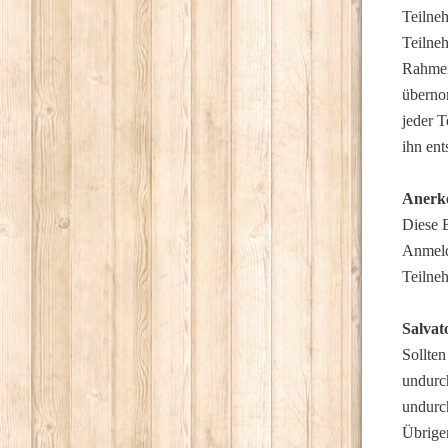
Teilne
Teilne
Rahmen
übernom
jeder T
ihn ent
Anerk
Diese 
Anmeld
Teilneh
Salvat
Sollte
undurc
undurc
Übrige