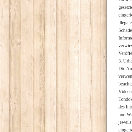
gesetz
eingeri
illegal
Schäde
Informa
verwies
Veröffe
3. Urh
Die Aut
verwen
beachte
Videose
Tondok
des Int
und Wa
jeweils
eingetr