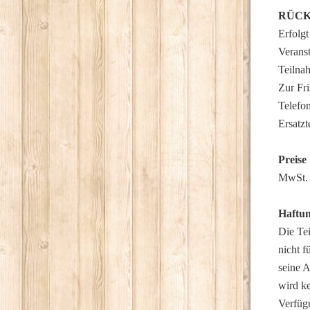
RÜCKT
Erfolgt
Verans
Teilnah
Zur Fr
Telefon
Ersatzt
Preise
MwSt. 
Haftu
Die Te
nicht f
seine A
wird k
Verfügu