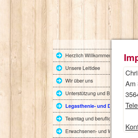
Im
Herzlich Willkommen
Unsere Leitidee
Chri
Wir über uns
Am 
356
Unterstützung und Beratung für 
Tel
Legasthenie- und Dyskalkulietr
Teamtag und berufliche Weiterbi
Kont
Erwachsenen- und Weiterbildun