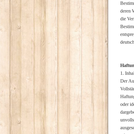
Bestim
deren 
die Ve
Bestim
entspre
deutsc
Haftun
1. Inha
Der Aut
Vollstä
Haftun
oder id
dargeb
unvolls
ausgesc