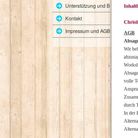
Unterstützung und Begleitung m
Inhalt
Kontakt
Christ
Impressum und AGB
AGB
Absage
Wir be
abzusag
Worksh
Absage
volle T
Anspruc
Zusamm
durch 
In der 
Alterna
Altern