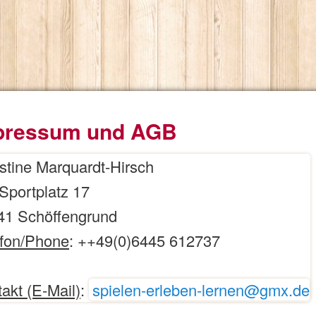
pressum und AGB
stine Marquardt-Hirsch
Sportplatz 17
41 Schöffengrund
Lehrende
efon/Phone
: ++49(0)6445 612737
aining
ldung
akt (E-Mail)
:
spielen-erleben-lernen@gmx.de
g