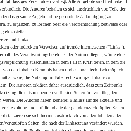
ob fahrlässiges Verschulden vorliegt. Alle Angebote sind freibleibend
erbindlich. Die Autoren behalten es sich ausdrücklich vor, Teile der
 oder das gesamte Angebot ohne gesonderte Ankündigung zu
rn, zu ergänzen, zu löschen oder die Veröffentlichung zeitweise oder
ig einzustellen.
weise und Links
ekten oder indirekten Verweisen auf fremde Internetseiten (“Links”),
erhalb des Verantwortungsbereiches der Autoren liegen, würde eine
sverpflichtung ausschließlich in dem Fall in Kraft treten, in dem die
n von den Inhalten Kenntnis haben und es ihnen technisch möglich
utbar wäre, die Nutzung im Falle rechtswidriger Inhalte zu
ern. Die Autoren erklären daher ausdrücklich, dass zum Zeitpunkt
ksetzung die entsprechenden verlinkten Seiten frei von illegalen
n waren. Die Autoren haben keinerlei Einfluss auf die aktuelle und
ige Gestaltung und auf die Inhalte der gelinkten/verknüpften Seiten.
 distanzieren sie sich hiermit ausdrücklich von allen Inhalten aller
en/verknüpften Seiten, die nach der Linksetzung verändert wurden.
eststellung gilt für alle innerhalb des eigenen Internetangebotes