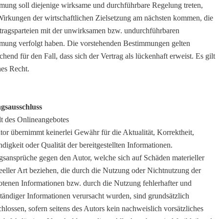
mung soll diejenige wirksame und durchführbare Regelung treten,
Wirkungen der wirtschaftlichen Zielsetzung am nächsten kommen, die
rtragsparteien mit der unwirksamen bzw. undurchführbaren
mung verfolgt haben. Die vorstehenden Bestimmungen gelten
chend für den Fall, dass sich der Vertrag als lückenhaft erweist. Es gilt
hes Recht.
gsausschluss
lt des Onlineangebotes
or übernimmt keinerlei Gewähr für die Aktualität, Korrektheit,
ndigkeit oder Qualität der bereitgestellten Informationen.
gsansprüche gegen den Autor, welche sich auf Schäden materieller
eeller Art beziehen, die durch die Nutzung oder Nichtnutzung der
otenen Informationen bzw. durch die Nutzung fehlerhafter und
tändiger Informationen verursacht wurden, sind grundsätzlich
hlossen, sofern seitens des Autors kein nachweislich vorsätzliches